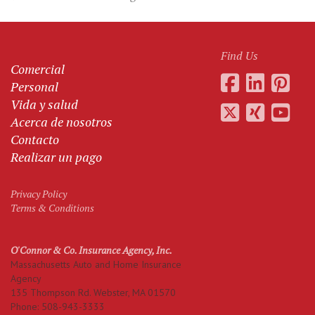
Find Us
Comercial
Personal
Vida y salud
Acerca de nosotros
Contacto
Realizar un pago
Privacy Policy
Terms & Conditions
O'Connor & Co. Insurance Agency, Inc.
Massachusetts Auto and Home Insurance
Agency
135 Thompson Rd.
Webster
,
MA
01570
Phone:
508-943-3333